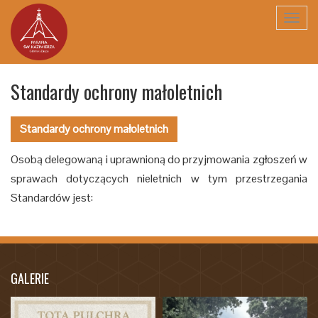
Toggl
navig
Standardy ochrony małoletnich
Standardy ochrony małoletnich
Osobą delegowaną i uprawnioną do przyjmowania zgłoszeń w
sprawach dotyczących nieletnich w tym przestrzegania
Standardów jest:
GALERIE