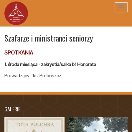
Toggl
navig
Szafarze i ministranci seniorzy
SPOTKANIA
1. środa miesiąca - zakrystia/salka bł. Honorata
Prowadzący - ks. Proboszcz
GALERIE