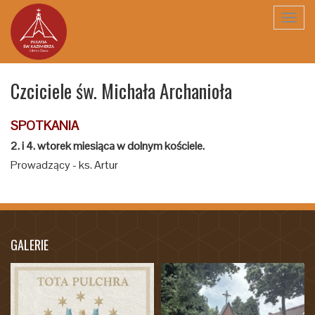
Toggl
navig
Czciciele św. Michała Archanioła
SPOTKANIA
2. i 4. wtorek miesiąca w dolnym kościele.
Prowadzący - ks. Artur
GALERIE