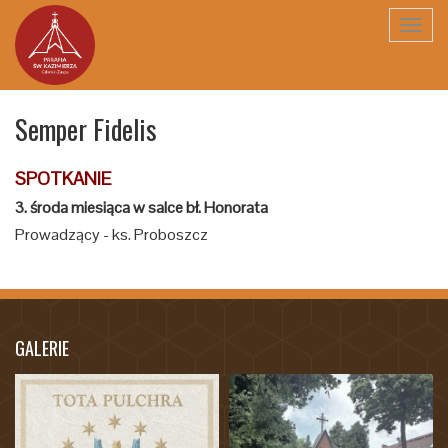
Toggl
navig
Semper Fidelis
SPOTKANIE
3. środa miesiąca w salce bł. Honorata
Prowadzący - ks. Proboszcz
GALERIE