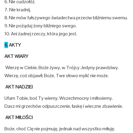
6. Nie cudzołóż.
7. Nie kradnij.
8. Nie mów fałszywego świadectwa przeciw bliźniemu swemu.
9. Nie pożądaj żony bliźniego swego.
10. Ani żadnej rzeczy, która jego jest.
6.
AKTY
AKT WIARY
Wierzę w Ciebie, Boże żywy, w Trójcy Jedyny prawdziwy.
Wierzę, coś objawił, Boże, Twe słowo mylić nie może.
AKT NADZIEI
Ufam Tobie, boś Ty wierny, Wszechmocny i miłosierny.
Dasz mi grzechów odpuszczenie, łaskę i wieczne zbawienie.
AKT MIŁOŚCI
Boże, choć Cię nie pojmuję, jednak nad wszystko miłuję.