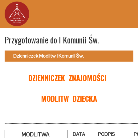
Przygotowanie do I Komunii Św.
Dzienniczek Modlitw i Komunii Św.
DZIENNICZEK ZNAJOMOŚCI
MODLITW DZIECKA
………………………………………………………………………………………………………………………………
MODLITWA
DATA
PODPIS
P