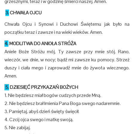
grzesznymi, teraz i w godzinę śmierci naszej. Amen.
3.
CHWAŁA OJCU
Chwała Ojcu i Synowi i Duchowi Świętemu jak było na
początku teraz i zawsze i na wieki wieków. Amen.
4.
MODLITWA DO ANIOŁA STRÓŻA
Aniele Boże Stróżu mój, Ty zawsze przy mnie stój. Rano,
wieczór, we dnie, w nocy; bądź mi zawsze ku pomocy. Strzeż
duszy i ciała mego i zaprowadź mnie do żywota wiecznego.
Amen.
5.
DZIESIĘĆ PRZYKAZAŃ BOŻYCH
1. Nie będziesz miał bogów cudzych przede Mną.
2. Nie będziesz brał Imienia Pana Boga swego nadaremnie.
3. Pamiętaj, abyś dzień święty święcił.
4. Czcij ojca swego i matkę swoją.
5. Nie zabijaj.