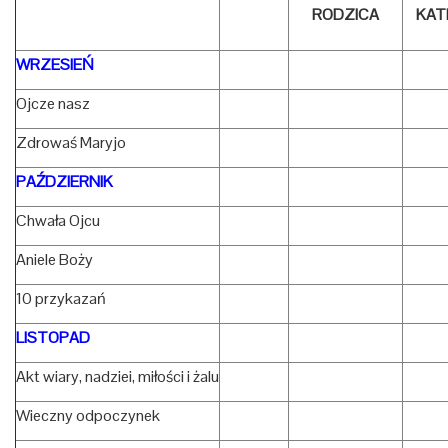
RODZICA
KAT
WRZESIEŃ
Ojcze nasz
Zdrowaś Maryjo
PAŹDZIERNIK
Chwała Ojcu
Aniele Boży
10 przykazań
LISTOPAD
Akt wiary, nadziei, miłości i żalu
Wieczny odpoczynek