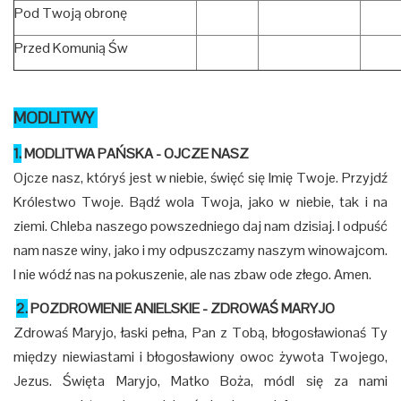
Pod Twoją obronę
Przed Komunią Św
MODLITWY
1.
MODLITWA PAŃSKA - OJCZE NASZ
Ojcze nasz, któryś jest w niebie, święć się Imię Twoje. Przyjdź
Królestwo Twoje. Bądź wola Twoja, jako w niebie, tak i na
ziemi. Chleba naszego powszedniego daj nam dzisiaj. I odpuść
nam nasze winy, jako i my odpuszczamy naszym winowajcom.
I nie wódź nas na pokuszenie, ale nas zbaw ode złego. Amen.
2.
POZDROWIENIE ANIELSKIE - ZDROWAŚ MARYJO
Zdrowaś Maryjo, łaski pełna, Pan z Tobą, błogosławionaś Ty
między niewiastami i błogosławiony owoc żywota Twojego,
Jezus. Święta Maryjo, Matko Boża, módl się za nami