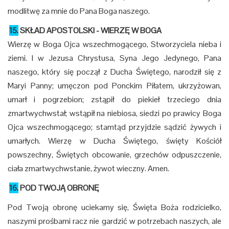
modlitwę za mnie do Pana Boga naszego.
15.
SKŁAD APOSTOLSKI - WIERZĘ W BOGA
Wierzę w Boga Ojca wszechmogącego, Stworzyciela nieba i
ziemi. I w Jezusa Chrystusa, Syna Jego Jedynego, Pana
naszego, który się począł z Ducha Świętego, narodził się z
Maryi Panny; umęczon pod Ponckim Piłatem, ukrzyżowan,
umarł i pogrzebion; zstąpił do piekieł trzeciego dnia
zmartwychwstał; wstąpił na niebiosa, siedzi po prawicy Boga
Ojca wszechmogącego; stamtąd przyjdzie sądzić żywych i
umarłych. Wierzę w Ducha Świętego, święty Kościół
powszechny, Świętych obcowanie, grzechów odpuszczenie,
ciała zmartwychwstanie, żywot wieczny. Amen.
16.
POD TWOJĄ OBRONĘ
Pod Twoją obronę uciekamy się, Święta Boża rodzicielko,
naszymi prośbami racz nie gardzić w potrzebach naszych, ale