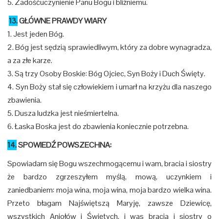
5. Zadośćuczynienie Panu Bogu i bliźniemu.
13.
GŁÓWNE PRAWDY WIARY
1. Jest jeden Bóg.
2. Bóg jest sędzią sprawiedliwym, który za dobre wynagradza,
a za złe karze.
3. Są trzy Osoby Boskie: Bóg Ojciec, Syn Boży i Duch Święty.
4. Syn Boży stał się człowiekiem i umarł na krzyżu dla naszego
zbawienia.
5. Dusza ludzka jest nieśmiertelna.
6. Łaska Boska jest do zbawienia koniecznie potrzebna.
14.
SPOWIEDŹ POWSZECHNA:
Spowiadam się Bogu wszechmogącemu i wam, bracia i siostry
że bardzo zgrzeszyłem myślą, mową, uczynkiem i
zaniedbaniem: moja wina, moja wina, moja bardzo wielka wina.
Przeto błagam Najświętszą Maryję, zawsze Dziewicę,
wszystkich Aniołów i Świętych, i was bracia i siostry o