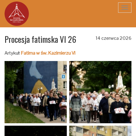
Toggl
navig
Procesja fatimska VI 26
14 czerwca 2026
Artykuł:
Fatima w św. Kazimierzu VI