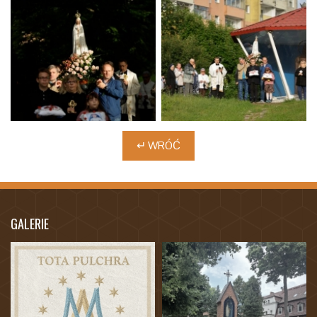
↵ WRÓĆ
GALERIE