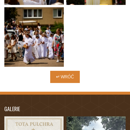
↵ WRÓĆ
GALERIE