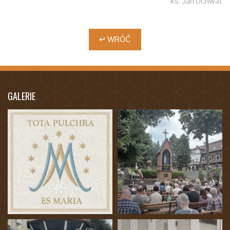
ks. Jan Uchwat
↵ WRÓĆ
GALERIE